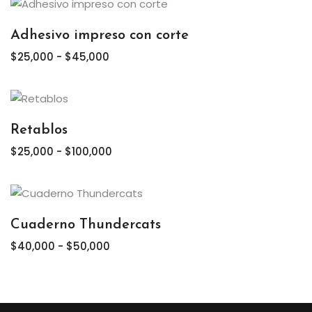
desde
$40,000
Adhesivo impreso con corte
hasta
Rango
$
25,000
-
$
45,000
$70,000
de
precios:
desde
$25,000
Retablos
hasta
Rango
$
25,000
-
$
100,000
$45,000
de
precios:
desde
$25,000
Cuaderno Thundercats
hasta
Rango
$
40,000
-
$
50,000
$100,000
de
precios:
desde