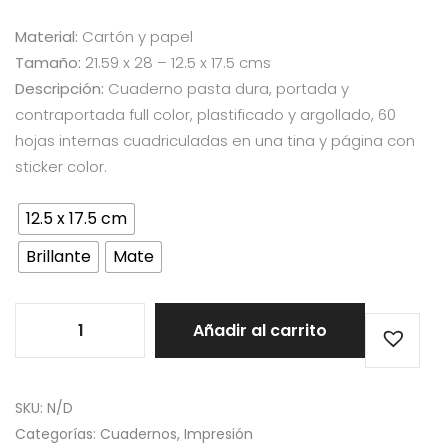
Material:
Cartón y papel
Tamaño:
21.59 x 28 – 12.5 x 17.5 cms
Descripción:
Cuaderno pasta dura, portada y
contraportada full color, plastificado y argollado, 60
hojas internas cuadriculadas en una tina y página con
sticker color.
12.5 x 17.5 cm
Brillante
Mate
Cuaderno
Añadir al carrito
Dimagin
quantity
SKU:
N/D
Categorías:
Cuadernos
,
Impresión